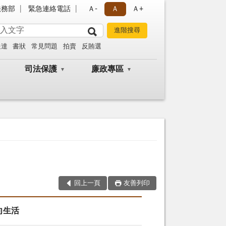
法務部
緊急連絡電話
Ａ-
Ａ
Ａ+
送達
書狀
常見問題
拍賣
反賄選
司法保護
廉政專區
回上一頁
友善列印
向生活