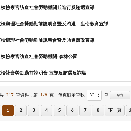
東檢檢察官訪查社會勞動機關並進行反賄選宣導
東檢辦理社會勞動勤前說明會暨反賄選、生命教育宣導
東檢辦理社會勞動勤前說明會暨反賄選廉政宣導
東檢檢察官訪查社會勞動機關-森林公園
東檢社會勞動勤前說明會 宣導反賄選反詐騙
共
217
筆資料，第
1/8
頁，
每頁顯示筆數
筆
確定
1
2
3
4
5
6
7
8
下一頁