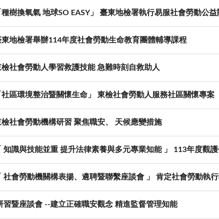
種樹換氧氣 地球SO EASY」 臺東地檢署執行易服社會勞動公
臺東地檢署舉辦114年度社會勞動生命教育團體輔導課程
東檢社會勞動人學習救護技能 急難時刻自救助人
「社區環境整治暨關懷生命」 東檢社會勞動人服務社區關懷專案
東檢社會勞動機構研習 聚焦職安、 天候應變措施
 知識與技能並重 提升法律素養與多元專業知能 」 113年度觀
「 社會勞動機關構表揚、遴聘暨聯繫座談會 」 肯定社會勞動執
習暨座談會 --建立正確職安觀念 精進監督管理知能