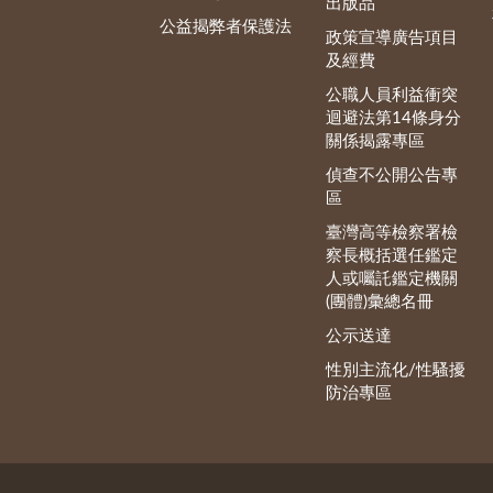
出版品
公益揭弊者保護法
政策宣導廣告項目
及經費
公職人員利益衝突
迴避法第14條身分
關係揭露專區
偵查不公開公告專
區
臺灣高等檢察署檢
察長概括選任鑑定
人或囑託鑑定機關
(團體)彙總名冊
公示送達
性別主流化/性騷擾
防治專區