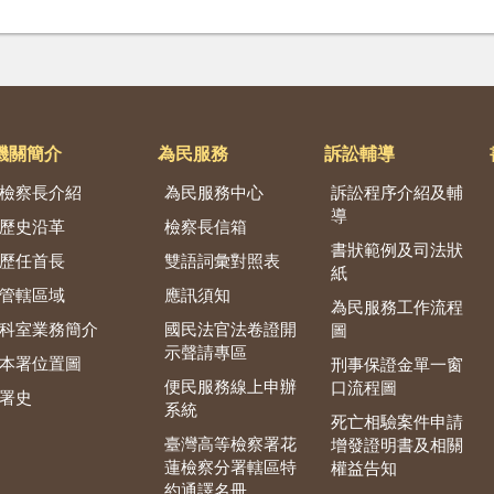
機關簡介
為民服務
訴訟輔導
檢察長介紹
為民服務中心
訴訟程序介紹及輔
導
歷史沿革
檢察長信箱
書狀範例及司法狀
歷任首長
雙語詞彙對照表
紙
管轄區域
應訊須知
為民服務工作流程
科室業務簡介
國民法官法卷證開
圖
示聲請專區
本署位置圖
刑事保證金單一窗
便民服務線上申辦
口流程圖
署史
系統
死亡相驗案件申請
臺灣高等檢察署花
增發證明書及相關
蓮檢察分署轄區特
權益告知
約通譯名冊