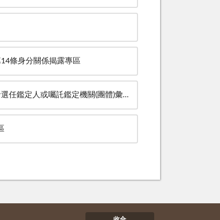
14條身分關係揭露專區
任鑑定人或囑託鑑定機關(團體)彙總名冊
區
收合