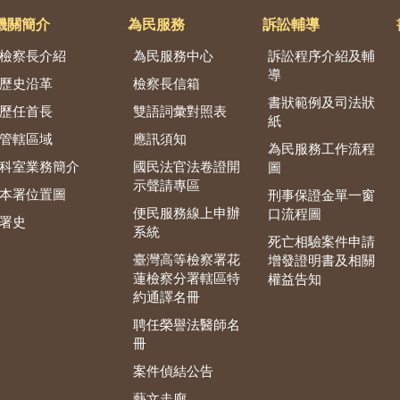
機關簡介
為民服務
訴訟輔導
檢察長介紹
為民服務中心
訴訟程序介紹及輔
導
歷史沿革
檢察長信箱
書狀範例及司法狀
歷任首長
雙語詞彙對照表
紙
管轄區域
應訊須知
為民服務工作流程
科室業務簡介
國民法官法卷證開
圖
示聲請專區
本署位置圖
刑事保證金單一窗
便民服務線上申辦
口流程圖
署史
系統
死亡相驗案件申請
臺灣高等檢察署花
增發證明書及相關
蓮檢察分署轄區特
權益告知
約通譯名冊
聘任榮譽法醫師名
冊
案件偵結公告
藝文走廊