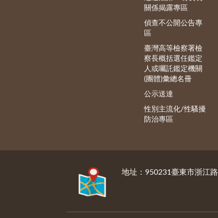
關係揭露專區
偵查不公開公告專
區
臺灣高等檢察署檢
察長概括選任鑑定
人或囑託鑑定機關
(團體)彙總名冊
公示送達
性別主流化/性騷擾
防治專區
:::
地址：950231臺東市浙江路