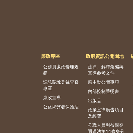
廉政專區
政府資訊公開園地
公務員廉政倫理規
法律、解釋彙編與
範
宣導參考文件
請託關說登錄查察
應主動公開事項
專區
內部控制聲明書
廉政宣導
出版品
公益揭弊者保護法
政策宣導廣告項目
及經費
公職人員利益衝突
迴避法第14條身分