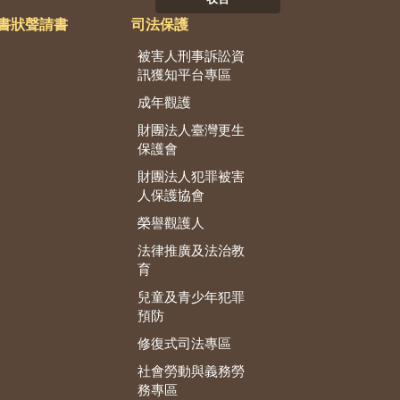
書狀聲請書
司法保護
被害人刑事訴訟資
訊獲知平台專區
成年觀護
財團法人臺灣更生
保護會
財團法人犯罪被害
人保護協會
榮譽觀護人
法律推廣及法治教
育
兒童及青少年犯罪
預防
修復式司法專區
社會勞動與義務勞
務專區