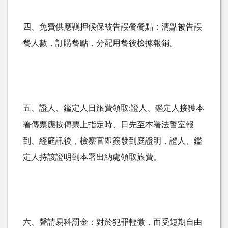
四、免費供應羈押候保被告誤餐餐點：清點被告誤
餐人數，訂購餐點，分配用餐後檢據報銷。
五、證人、鑑定人日旅費領取:證人、鑑定人接獲本
署傳票應按傳票上指定時、日先至本署法警室報
到、經庭訊後，檢察官即簽發到庭證明，證人、鑑
定人持該證明到本署出納處領取旅費。
六、聲請易科罰金：對於犯罪輕微，而受短期自由