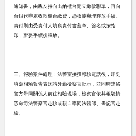
通知書，由親友持向出納櫃台開立繳款聯單，再向
台銀代辦處收款櫃台繳費，憑收據辦理釋放手續。
責付則由受責付人填寫責付書蓋章、簽名或按指
印，辦妥手續後釋放。
三、報驗案件處理：法警室接獲報驗電話後，即刻
填寫相驗報告表送請外勤檢察官批示，並同時連絡
警方帶同關係人前往相驗現場，檢察官依其報驗情
形命司法警察官赴驗或親自率同法醫師、書記官赴
驗。