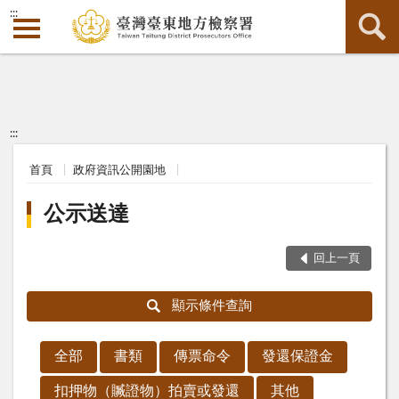
:::
:::
首頁
政府資訊公開園地
公示送達
回上一頁
顯示條件查詢
全部
書類
傳票命令
發還保證金
扣押物（贓證物）拍賣或發還
其他