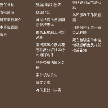
書狀範例及司法狀
歷任首長
雙語詞彙對照表
紙
管轄區域
應訊須知
為民服務工作流程
科室業務簡介
國民法官法卷證開
圖
示聲請專區
本署位置圖
刑事保證金單一窗
便民服務線上申辦
口流程圖
署史
系統
死亡相驗案件申請
臺灣高等檢察署花
增發證明書及相關
蓮檢察分署轄區特
權益告知
約通譯名冊
聘任榮譽法醫師名
冊
案件偵結公告
藝文走廊
為民服務白皮書