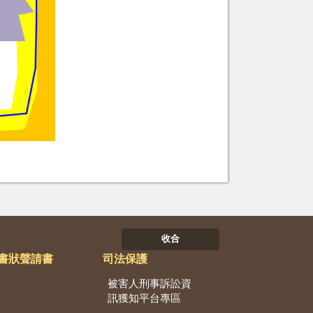
收合
書狀聲請書
司法保護
被害人刑事訴訟資
訊獲知平台專區