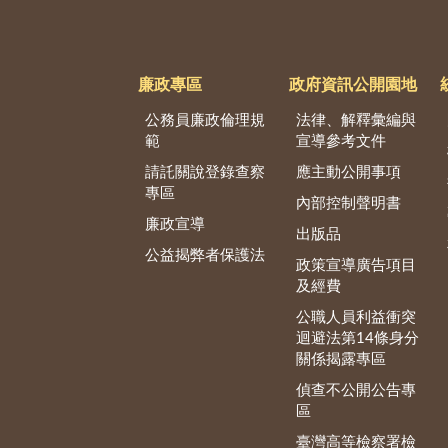
廉政專區
政府資訊公開園地
公務員廉政倫理規
法律、解釋彙編與
範
宣導參考文件
請託關說登錄查察
應主動公開事項
專區
內部控制聲明書
廉政宣導
出版品
公益揭弊者保護法
政策宣導廣告項目
及經費
公職人員利益衝突
迴避法第14條身分
關係揭露專區
偵查不公開公告專
區
臺灣高等檢察署檢