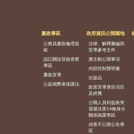
廉政專區
政府資訊公開園地
公務員廉政倫理規
法律、解釋彙編與
範
宣導參考文件
請託關說登錄查察
應主動公開事項
專區
內部控制聲明書
廉政宣導
出版品
公益揭弊者保護法
政策宣導廣告項目
及經費
公職人員利益衝突
迴避法第14條身分
關係揭露專區
偵查不公開公告專
區