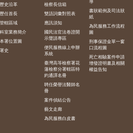
導
歷史沿革
檢察長信箱
書狀範例及司法狀
歷任首長
雙語詞彙對照表
紙
管轄區域
應訊須知
為民服務工作流程
科室業務簡介
國民法官法卷證開
圖
示聲請專區
本署位置圖
刑事保證金單一窗
便民服務線上申辦
口流程圖
署史
系統
死亡相驗案件申請
臺灣高等檢察署花
增發證明書及相關
蓮檢察分署轄區特
權益告知
約通譯名冊
聘任榮譽法醫師名
冊
案件偵結公告
藝文走廊
為民服務白皮書