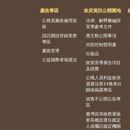
廉政專區
政府資訊公開園地
公務員廉政倫理規
法律、解釋彙編與
範
宣導參考文件
請託關說登錄查察
應主動公開事項
專區
內部控制聲明書
廉政宣導
出版品
公益揭弊者保護法
政策宣導廣告項目
及經費
公職人員利益衝突
迴避法第14條身分
關係揭露專區
偵查不公開公告專
區
臺灣高等檢察署檢
察長概括選任鑑定
人或囑託鑑定機關