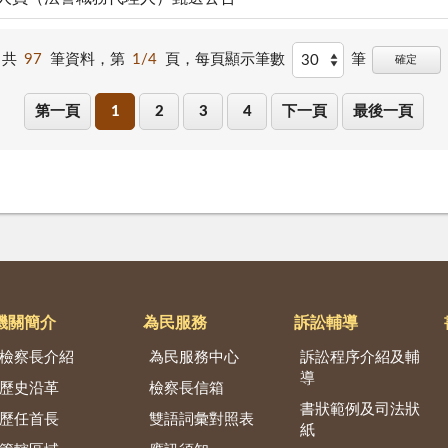
共
97
筆資料，第
1/4
頁，
每頁顯示筆數
筆
確定
第一頁
1
2
3
4
下一頁
最後一頁
機關簡介
為民服務
訴訟輔導
檢察長介紹
為民服務中心
訴訟程序介紹及輔
導
歷史沿革
檢察長信箱
書狀範例及司法狀
歷任首長
雙語詞彙對照表
紙