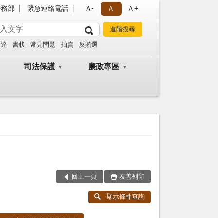
法務部
緊急連絡電話
Ａ-
Ａ
Ａ+
送達
書狀
常見問題
拍賣
反賄選
司法保護
廉政專區
回上一頁
友善列印
顯示條件查詢