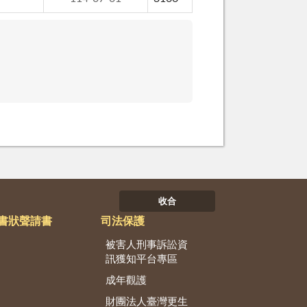
收合
書狀聲請書
司法保護
被害人刑事訴訟資
訊獲知平台專區
成年觀護
財團法人臺灣更生