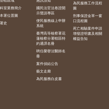
管轄區域
應訊須知
為民服務工作流程
科室業務簡介
國民法官法卷證開
圖
示聲請專區
本署位置圖
刑事保證金單一窗
便民服務線上申辦
口流程圖
署史
系統
死亡相驗案件申請
臺灣高等檢察署花
增發證明書及相關
蓮檢察分署轄區特
權益告知
約通譯名冊
聘任榮譽法醫師名
冊
案件偵結公告
藝文走廊
為民服務白皮書